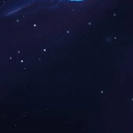
热门专区
⚽ 足球专区
🏀 