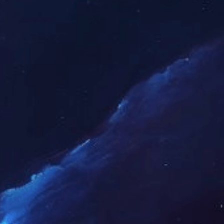
热刺
18分
4
纽卡斯尔
17分
5
五大联赛射手榜
哈兰德
15球
1
萨拉赫
12球
2
凯恩
11球
3
姆巴佩
10球
4
莱万多夫斯基
9球
5