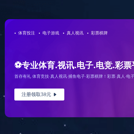
OETY
欧亿
首页
足球专区
篮球专区
头条
OETY欧亿深度解析：2024
术变革分析