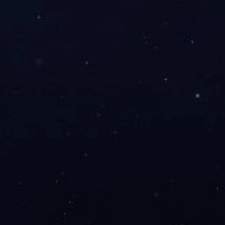
历届赛事 / 球员百科 / 战史
联系我们
关于网站
广告合作
投稿指南
隐私政策