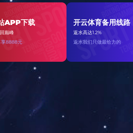
。
75'
NBA | 今晚 08:30
巴萨
湖人
勇士
VS
更多资讯 >
战术革新如何重塑现代足球格局
赛中，高位逼抢与控球率不再是唯一的胜负关键。OETY欧亿分析
换进攻效率成为豪门球队新的制胜法宝...