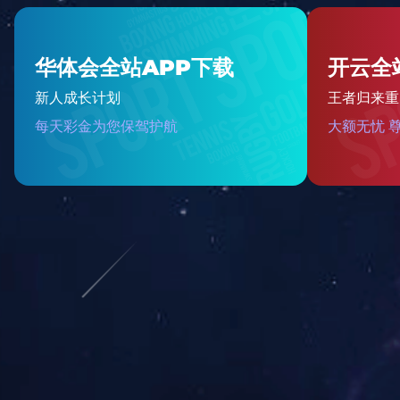
聚焦顶级赛事，提供专业数据支持与独家报道，打造全方位体育资讯平台
⚡ 今日实时比分
查看更多赛程 >
英超 | 已完场
西甲 | 进行中 
曼城
利物浦
皇马
2 : 1
1 : 1
热门赛事资讯
深度复盘：
在本赛季的各大联
团队指出，快速转